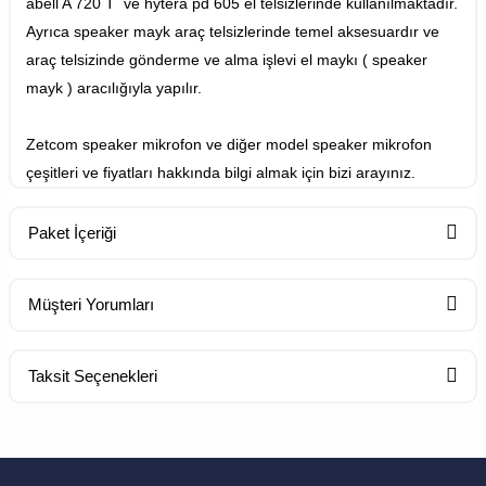
abell A 720 T ve hytera pd 605 el telsizlerinde kullanılmaktadır.
Ayrıca speaker mayk araç telsizlerinde temel aksesuardır ve
araç telsizinde gönderme ve alma işlevi el maykı ( speaker
mayk ) aracılığıyla yapılır.
Zetcom speaker mikrofon ve diğer model speaker mikrofon
çeşitleri ve fiyatları hakkında bilgi almak için bizi arayınız.
Paket İçeriği
Standart Paket İçeriği
Müşteri Yorumları
Taksit Seçenekleri
1 Adet Telsiz
Bu ürüne ilk yorumu siz yapın!
Yorum Yaz