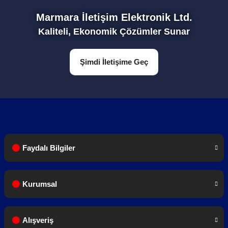
1 Adet Batarya
Marmara İletişim Elektronik Ltd.
Kaliteli, Ekonomik Çözümler Sunar
1 Adet Anten
Şimdi İletişime Geç
1 Adet Şarj Cihazı
Faydalı Bilgiler
1 Adet Bel Klipsi
Kurumsal
1 Adet Türkçe Kullanım Kılavuzu
Alışveriş