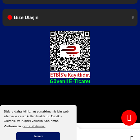
Bize Ulaşın
Dahili anteni olan cihazlarda harici anten
gönderilmeyecektir.
Paket içeriği sadece el telsizleri için geçerlidir.
Güvenli E-Ticaret
Sizlere daha iyi hizmet sunabilmemiz için web
sitemizde çerez kullanılmaktadır. Gizlilik -
Güvenlik ve Kişisel Verilerin Korunması
Politikamıza
göz atabilirsiniz.
Tamam