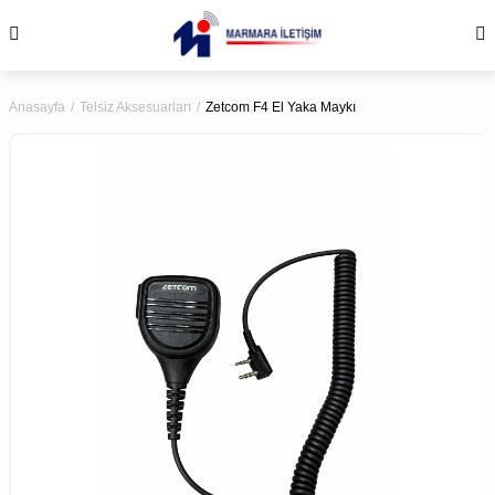
Anasayfa
Telsiz Aksesuarları
Zetcom F4 El Yaka Maykı