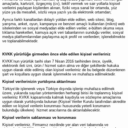
amaçlarla, kartvizit, özgeçmiş (cv), teklif vermek ve sair yollarla kişisel
verilerini paylaşan kişilerden alınan, fiziki veya sanal bir ortamda, yüz
yüze ya da mesafeli, sözlü veya yazılı ya da elektronik ortamdan;
Ayrıca farklı kanallardan dolaylı yoldan elde edilen, web sitesi, blog,
yarışma, anket, oyun, kampanya ve benzeri amaçlı kullanılan (mikro) web
sitelerinden ve sosyal medyadan elde edilen veriler, e-bülten okuma veya
tıklama hareketleri, kamuya açık veri tabanlarının sunduğu veriler, sosyal
medya platformlarından paylaşıma açık profil ve verilerden; işlenebilmekte
ve toplanabilmektedir.
KVKK yürürlüğe girmeden önce elde edilen kişisel verileriniz
KVKK’nun yürürlük tarihi olan 7 Nisan 2016 tarihinden önce, üyelik,
elektronik ileti izni, ürün / hizmet satın alma ve diğer şekillerde hukuka
uygun olarak elde edilmiş olan kişisel verileriniz de bu belgede düzenlenen
şart ve koşullara uygun olarak işlenmekte ve muhafaza edilmektedir.
Kişisel verilerinizin yurtdışına aktarılması
Türkiye’de işlenerek veya Türkiye dışında işlenip muhafaza edilmek
üzere, yukarıda sayılan yöntemlerden herhangi birisi ile toplanmış kişisel
verileriniz KVKK kapsamında kalmak kaydıyla ve sözleşme amaçlarına
uygun olarak yurtdışında bulunan (Kişisel Veriler Kurulu tarafından akredite
edilen ve kişisel verilerin korunması hususunda yeterli korumanın
bulunduğu ülkelere) hizmet aracılarına da aktarılabilecektir.
Kişisel verilerin saklanması ve korunması
Kişisel verileriniz, Firmamız nezdinde yer alan veri tabanında ve