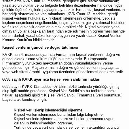
sistemlerde KVKK’nun 12. maddesi gereğince gizli olarak saklanacak;
yasal zorunluluklar ve bu belgede belirtilen düzenlemeler haricinde hiçbir
şekilde üçüncü kişilerle paylaşılmayacaktır. Firmamız, kişisel verilerinizin
barındığı sistemleri ve veri tabanlarını, KVKK’nun 12. Maddesi gereği
kişisel verilerin hukuka aykırı olarak işlenmesini önlemekle, yetkisiz
kişilerin erişimlerini engellemekle, erişim yönetimi gibi yazılımsal tedbirleri
ve fiziksel güvenlik önlemleri almakla mükelleftir. Kişisel verilerin yasal
olmayan yollarla başkaları tarafından elde edilmesinin öğrenilmesi halinde
durum derhal, yasal düzenlemeye uygun ve yazılı olarak Kişisel Verileri
Koruma Kurulu’na bildirilecektir.
Kişisel verilerin güncel ve doğru tutulması
KVKK’nun 4. maddesi uyarınca Firmamızın kişisel verilerinizi doğru ve
güncel olarak tutma yükümlülüğü bulunmaktadır. Bu kapsamda
Firmamızın yürürlükteki mevzuattan doğan yükümlülüklerini yerine
getirebilmesi için Müşterilerimizin doğru ve güncel verilerini paylaşması
veya web sitesi / mobil uygulama üzerinden güncellemesi gerekmektedir.
6698 sayılı KVKK uyarınca kişisel veri sahibinin hakları
6698 sayılı KVKK 11.maddesi 07 Ekim 2016 tarihinde yürürlüğe girmiş
olup ilgili madde gereğince, Kişisel Veri Sahibi’nin bu tarihten sonraki
hakları aşağıdaki gibidir: Kişisel Veri Sahibi, Firmamıza (veri sorumlusu)
başvurarak kendisiyle ilgili;
Kişisel veri işlenip işlenmediğini öğrenme,
Kişisel verileri işlenmişse buna ilişkin bilgi talep etme,
Kişisel verilerin işlenme amacını ve bunların amacına uygun
kullanılıp kullanılmadığını öğrenme,
Yurt içinde veya yurt dışında kişisel verilerin aktarıldığı üçüncü