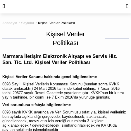
Anasayfa
Sayfalar
Kişisel Veriler Politikası
Kişisel Veriler
Politikası
Marmara İletişim Elektronik Altyapı ve Servis Hiz.
San. Tic. Ltd.
Kişisel Veriler Politikası
Kişisel Veriler Kanunu hakkında genel bilgilendirme
6698 Sayılı Kişisel Verilerin Korunması Kanunu (bundan sonra KVKK
olarak anılacaktır) 24 Mart 2016 tarihinde kabul edilmiş, 7 Nisan 2016
tarihli 29677 sayılı Resmi Gazetede yayınlanmıştır. KVKK’nun bir kısmı
yayın tarihinde, bir kısmı ise 7 Ekim 2016’da yürürlüğe girmiştir.
Veri sorumlusu sıfatıyla bilgilendirme
6698 sayılı KVKK uyarınca ve Veri Sorumlusu sıfatıyla, kişisel verileriniz
bu sayfada açıklandığı çerçevede; kaydedilecek, saklanacak,
güncellenecek, mevzuatın izin verdiği durumlarda 3. kişilere
açıklanabilecek / devredilebilecek, sınıflandırılabilecek ve KVKK’da
sayılan şekillerde işlenebilecektir.