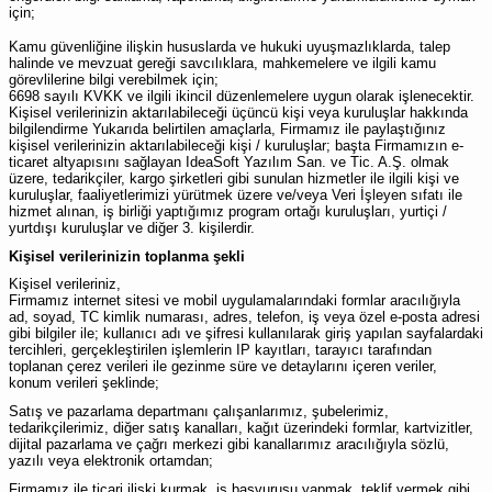
için;
Kamu güvenliğine ilişkin hususlarda ve hukuki uyuşmazlıklarda, talep
halinde ve mevzuat gereği savcılıklara, mahkemelere ve ilgili kamu
görevlilerine bilgi verebilmek için;
6698 sayılı KVKK ve ilgili ikincil düzenlemelere uygun olarak işlenecektir.
Kişisel verilerinizin aktarılabileceği üçüncü kişi veya kuruluşlar hakkında
bilgilendirme Yukarıda belirtilen amaçlarla, Firmamız ile paylaştığınız
kişisel verilerinizin aktarılabileceği kişi / kuruluşlar; başta Firmamızın e-
ticaret altyapısını sağlayan IdeaSoft Yazılım San. ve Tic. A.Ş. olmak
üzere, tedarikçiler, kargo şirketleri gibi sunulan hizmetler ile ilgili kişi ve
kuruluşlar, faaliyetlerimizi yürütmek üzere ve/veya Veri İşleyen sıfatı ile
hizmet alınan, iş birliği yaptığımız program ortağı kuruluşları, yurtiçi /
yurtdışı kuruluşlar ve diğer 3. kişilerdir.
Kişisel verilerinizin toplanma şekli
Kişisel verileriniz,
Firmamız internet sitesi ve mobil uygulamalarındaki formlar aracılığıyla
ad, soyad, TC kimlik numarası, adres, telefon, iş veya özel e-posta adresi
gibi bilgiler ile; kullanıcı adı ve şifresi kullanılarak giriş yapılan sayfalardaki
tercihleri, gerçekleştirilen işlemlerin IP kayıtları, tarayıcı tarafından
toplanan çerez verileri ile gezinme süre ve detaylarını içeren veriler,
konum verileri şeklinde;
Satış ve pazarlama departmanı çalışanlarımız, şubelerimiz,
tedarikçilerimiz, diğer satış kanalları, kağıt üzerindeki formlar, kartvizitler,
dijital pazarlama ve çağrı merkezi gibi kanallarımız aracılığıyla sözlü,
yazılı veya elektronik ortamdan;
Firmamız ile ticari ilişki kurmak, iş başvurusu yapmak, teklif vermek gibi