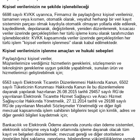
Kişisel verilerinizin ne şekilde işlenebileceği
6698 sayılı KVKK uyarınca, Firmamız ile paylaştığınız kişisel verileriniz,
tamamen veya kısmen, otomatik olarak, veyahut herhangi bir veri kayıt
sisteminin parçası olmak kaydıyla otomatik olmayan yollarla elde edilerek,
kaydedilerek, depolanarak, değiştirilerek, yeniden düzenlenerek, kısacası
veriler üzerinde gerçekleştirilen her türlü işleme konu olarak tarafımızdan
işlenebilecektir. KVKK kapsamında veriler üzerinde gerçekleştirilen her
türlü işlem "kişisel verilerin işlenmesi” olarak kabul edilmektedir.
Kişisel verilerinizin işlenme amaçları ve hukuki sebepleri
Paylaştığınız kişisel veriler,
Müşterilerimize verdiğimiz hizmetlerin gereklerini, sözleşmenin ve
teknolojinin gereklerine uygun şekilde yapabilmek, sunulan ürün ve
hizmetlerimizi geliştirebilmek için;
6563 sayılı Elektronik Ticaretin Düzenlenmesi Hakkında Kanun, 6502
sayılı Tüketicinin Korunması Hakkında Kanun ile bu düzenlemelere
dayanak yapılarak hazırlanan 26.08.2015 tarihli 29457 sayılı RG’de
yayınlanan Elektronik Ticarette Hizmet Sağlayıcı ve Aracı Hizmet
Sağlayıcılar Hakkında Yönetmelik, 27.11.2014 tarihli ve 29188 sayılı
RG’de yayınlanan Mesafeli Sözleşmeler Yönetmeliği ve diğer ilgili
mevzuat kapsamında işlem sahibinin bilgilerini tespit için kimlik, adres ve
diğer gerekli bilgileri kaydetmek için;
Bankacılık ve Elektronik Ödeme alanında zorunlu olan ödeme sistemleri,
elektronik sözleşme veya kağıt ortamında işleme dayanak olacak tüm
kayıt ve belgeleri düzenlemek; mevzuat gereği ve diğer otoritelerce
öngörülen bilgi saklama, raporlama, bilgilendirme yükümlülüklerine uymak