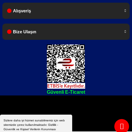
1 Adet Türkçe Kullanım Kılavuzu
Alışveriş
Bize Ulaşın
Dahili anteni olan cihazlarda harici anten
gönderilmeyecektir.
Paket içeriği sadece el telsizleri için geçerlidir.
Güvenli E-Ticaret
Sizlere daha iyi hizmet sunabilmemiz için web
sitemizde çerez kullanılmaktadır. Gizlilik -
Güvenlik ve Kişisel Verilerin Korunması