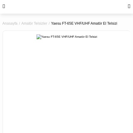
Anasayfa
Amatör Telsizler
Yaesu FT-65E VHF/UHF Amatör El Telsizi