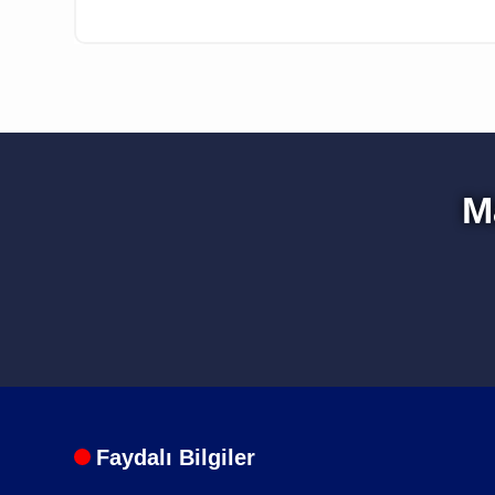
Standart Paket İçeriği
M
1 Adet Telsiz
1 Adet Batarya
1 Adet Anten
Faydalı Bilgiler