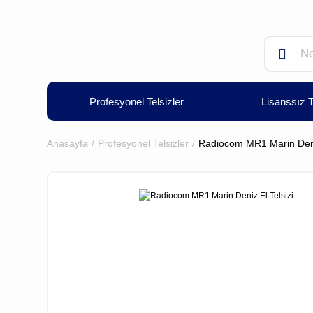
Profesyonel Telsizler
Lisanssız T
Anasayfa
Profesyonel Telsizler
Radiocom MR1 Marin Deniz