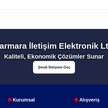
Bu ürüne ilk yorumu siz yapın!
armara İletişim Elektronik Lt
Yorum Yaz
Kaliteli, Ekonomik Çözümler Sunar
Şimdi İletişime Geç
Kurumsal
Alışveriş