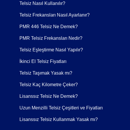
Telsiz Nasıl Kullanılır?
1 Adet Şarj Cihazı
Telsiz Frekansları Nasıl Ayarlanır?
PMR 446 Telsiz Ne Demek?
PMR Telsiz Frekansları Nedir?
1 Adet Bel Klipsi
Telsiz Eşleştirme Nasıl Yapılır?
İkinci El Telsiz Fiyatları
Telsiz Taşımak Yasak mı?
1 Adet Türkçe Kullanım Kılavuzu
Telsiz Kaç Kilometre Çeker?
Lisanssız Telsiz Ne Demek?
Uzun Menzilli Telsiz Çeşitleri ve Fiyatları
Dahili anteni olan cihazlarda harici anten gönd
Lisanssız Telsiz Kullanmak Yasak mı?