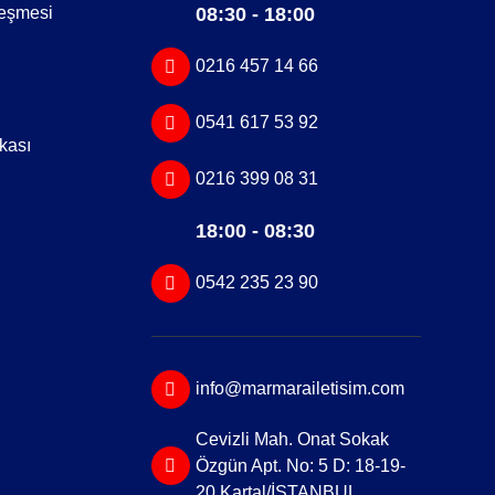
leşmesi
08:30 - 18:00
0216 457 14 66
0541 617 53 92
ikası
0216 399 08 31
18:00 - 08:30
0542 235 23 90
info@marmarailetisim.com
Cevizli Mah. Onat Sokak
Özgün Apt. No: 5 D: 18-19-
20 Kartal/İSTANBUL