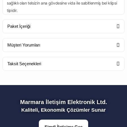
sağlıklı olan telsizin ana gövdesine vida ile sabitlenmiş bel klipsi
tipidir.
Paket İçeriği
Standart Paket İçeriği
Müşteri Yorumları
Taksit Seçenekleri
1 Adet Telsiz
Bu ürüne ilk yorumu siz yapın!
Yorum Yaz
1 Adet Batarya
Marmara İletişim Elektronik Ltd.
Kaliteli, Ekonomik Çözümler Sunar
1 Adet Anten
Şimdi İletişime Geç