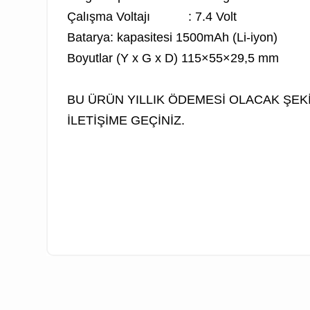
Çalışma Voltajı : 7.4 Volt
Batarya: kapasitesi 1500mAh (Li-iyon)
Boyutlar (Y x G x D) 115×55×29,5 mm
BU ÜRÜN YILLIK ÖDEMESİ OLACAK ŞEKİ
İLETİŞİME GEÇİNİZ.
Standart Paket İçeriği