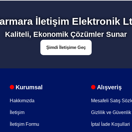
Bu ürüne ilk yorumu siz yapın!
armara İletişim Elektronik Lt
Yorum Yaz
Kaliteli, Ekonomik Çözümler Sunar
Şimdi İletişime Geç
Kurumsal
Alışveriş
Hakkımızda
Mesafeli Satış Söz
İletişim
Gizlilik ve Güvenlik
İletişim Formu
İptal İade Koşullari