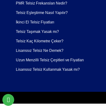
PMR Telsiz Frekansları Nedir?
1 Adet Bel Klipsi
Telsiz Eşleştirme Nasıl Yapılır?
İkinci El Telsiz Fiyatları
Telsiz Taşımak Yasak mı?
1 Adet Türkçe Kullanım Kılavuzu
Telsiz Kaç Kilometre Çeker?
Lisanssız Telsiz Ne Demek?
Uzun Menzilli Telsiz Çeşitleri ve Fiyatları
Dahili anteni olan cihazlarda harici anten gönd
Lisanssız Telsiz Kullanmak Yasak mı?
Paket içeriği sadece el telsizleri için geçerlidir.