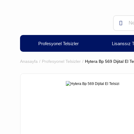
Profesyonel Telsizler
Lisanssız T
Anasayfa
Profesyonel Telsizler
Hytera Bp 569 Dijital El Tel