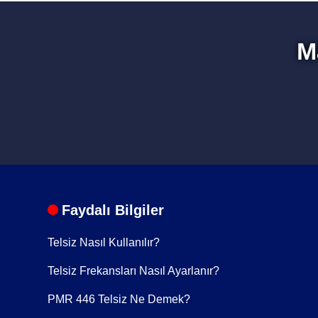
M
1 Adet Telsiz
1 Adet Batarya
1 Adet Anten
Faydalı Bilgiler
Telsiz Nasıl Kullanılır?
1 Adet Şarj Cihazı
Telsiz Frekansları Nasıl Ayarlanır?
PMR 446 Telsiz Ne Demek?