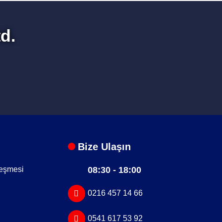
d.
Bize Ulaşın
leşmesi
08:30 - 18:00
0216 457 14 66
0541 617 53 92