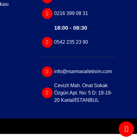
ikası
0216 399 08 31
18:00 - 08:30
0542 235 23 90
info@marmarailetisim.com
Cevizli Mah. Onat Sokak
Özgün Apt. No: 5 D: 18-19-
20 Kartal/İSTANBUL