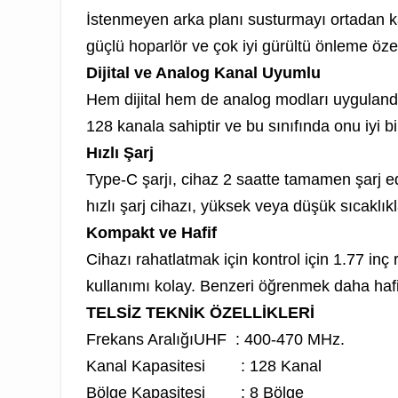
İstenmeyen arka planı susturmayı ortadan ka
güçlü hoparlör ve çok iyi gürültü önleme özell
Dijital ve Analog Kanal Uyumlu
Hem dijital hem de analog modları uygulandı. 
128 kanala sahiptir ve bu sınıfında onu iyi b
Hızlı Şarj
Type-C şarjı, cihaz 2 saatte tamamen şarj ede
hızlı şarj cihazı, yüksek veya düşük sıcaklıkl
Kompakt ve Hafif
Cihazı rahatlatmak için kontrol için 1.77 inç 
kullanımı kolay. Benzeri öğrenmek daha hafif
TELSİZ TEKNİK ÖZELLİKLERİ
Frekans AralığıUHF : 400-470 MHz.
Kanal Kapasitesi : 128 Kanal
Bölge Kapasitesi : 8 Bölge