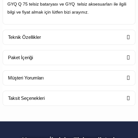
GYQ Q 75 telsiz bataryası ve GYQ telsiz aksesuarları ile ilgili
bilgi ve fiyat almak için lütfen bizi arayınız.
Teknik Özellikler
Çalışma voltajı 3,7 volt
Paket İçeriği
Batarya kapasitesi; 1200 Mah.
Batarya cinsi; Li-İon tip batarya
Standart Paket İçeriği
Müşteri Yorumları
Bel klipsi ile kullanılabilme özelliği
Taksit Seçenekleri
1 Adet Telsiz
Bu ürüne ilk yorumu siz yapın!
Yorum Yaz
1 Adet Batarya