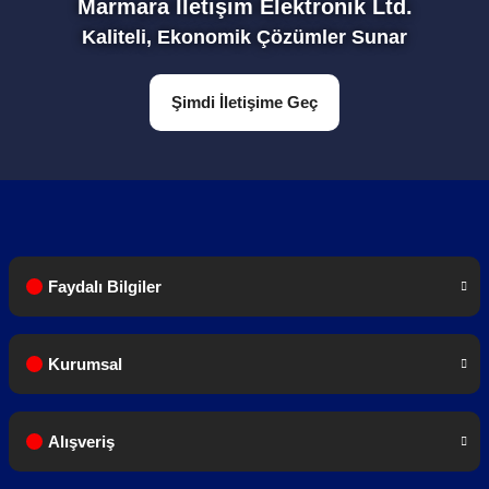
Marmara İletişim Elektronik Ltd.
Kaliteli, Ekonomik Çözümler Sunar
1 Adet Anten
Şimdi İletişime Geç
1 Adet Şarj Cihazı
Faydalı Bilgiler
1 Adet Bel Klipsi
Kurumsal
1 Adet Türkçe Kullanım Kılavuzu
Alışveriş