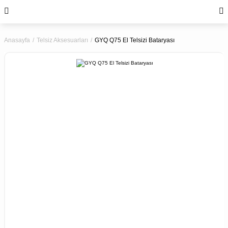
Anasayfa
Telsiz Aksesuarları
GYQ Q75 El Telsizi Bataryası