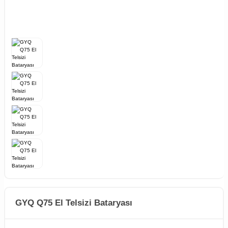
GYQ Q75 El Telsizi Bataryası