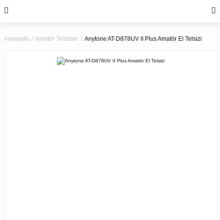
Anasayfa
Amatör Telsizler
Anytone AT-D878UV II Plus Amatör El Telsizi