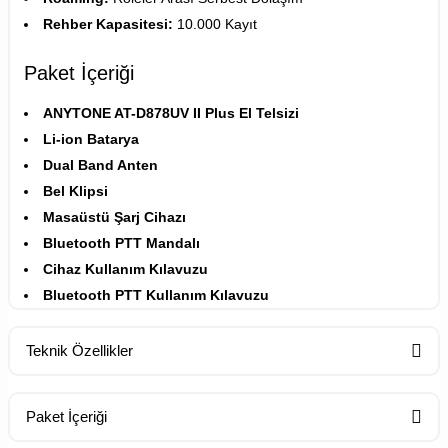
Rehber Kapasitesi:
10.000 Kayıt
Paket İçeriği
ANYTONE AT-D878UV II Plus El Telsizi
Li-ion Batarya
Dual Band Anten
Bel Klipsi
Masaüstü Şarj Cihazı
Bluetooth PTT Mandalı
Cihaz Kullanım Kılavuzu
Bluetooth PTT Kullanım Kılavuzu
Teknik Özellikler
Frekans Aralığı: vhf ve uhf Amatör bandlara sınırlandırılır
Paket İçeriği
Batarya Kapasitesi: 3100 mAh Li-ion
Kanal Kapasitesi: 4000