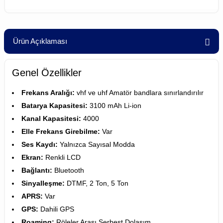
Ürün Açıklaması
Genel Özellikler
Frekans Aralığı:
vhf ve uhf Amatör bandlara sınırlandırılır
Batarya Kapasitesi:
3100 mAh Li-ion
Kanal Kapasitesi:
4000
Elle Frekans Girebilme:
Var
Ses Kaydı:
Yalnızca Sayısal Modda
Ekran:
Renkli LCD
Bağlantı:
Bluetooth
Sinyalleşme:
DTMF, 2 Ton, 5 Ton
APRS:
Var
GPS:
Dahili GPS
Roaming:
Röleler Arası Serbest Dolaşım