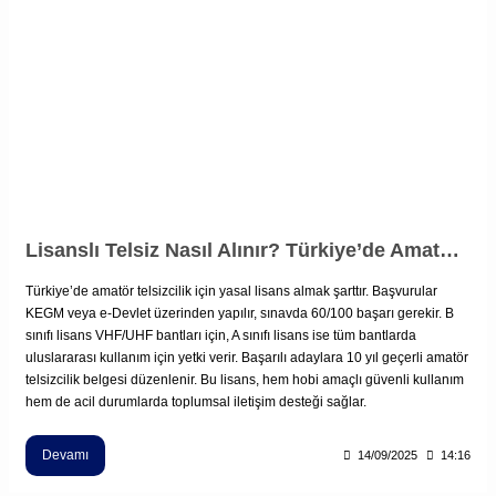
Lisanslı Telsiz Nasıl Alınır? Türkiye’de Amatör Telsizcilik Rehberi
Türkiye’de amatör telsizcilik için yasal lisans almak şarttır. Başvurular
KEGM veya e-Devlet üzerinden yapılır, sınavda 60/100 başarı gerekir. B
sınıfı lisans VHF/UHF bantları için, A sınıfı lisans ise tüm bantlarda
uluslararası kullanım için yetki verir. Başarılı adaylara 10 yıl geçerli amatör
telsizcilik belgesi düzenlenir. Bu lisans, hem hobi amaçlı güvenli kullanım
hem de acil durumlarda toplumsal iletişim desteği sağlar.
Devamı
14/09/2025
14:16