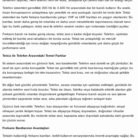
tamamını taşımaz. Hem telefon hem de telsiz, anlaşılma için yeterli olan dar bir aralığı seçer.
Telefon sistemleri genellikle 300 Hz ile 3.400 Hz arasındaki dar bir bandı kullanır. Bu aralık,
insan konuşmasının anlaşılması için yeterlidir ve sesi yumuşak, tanıdık bir tonla iletir. Telsiz
sistemleri ise farklı frekans bantlarında çalışır; VHF ve UHF bantları en yaygın olanlarıdır. Bu
bantlar, sesin daha geniş bir ortamda ve daha uzun mesafelerde taşınmasına olanak tanır.
İşte bu farklı yaklaşım, telsiz sesi ile telefon sesinin neden ayrı tınlamalar ürettiğini açıklar.
Frekans bandı ne kadar geniş olursa, telsiz sesi o kadar doğal duyulur. Telefon, optimize
edilmiş bir bantla sesi rahatlatıcı bir tonda sunar. Telsiz ise anlaşılırlığı ve menzili
önceliklendirdiği için tınısı değişir; karşılığında gürültülü ortamlarda çok daha güçlü bir
performans verir.
Telsiz ile Telefon Arasındaki Temel Farklar
İki sistem arasındaki en görünür fark, ses karakteridir. Telefon sesi sürekli ve çift yönlüdür; iki
taraf da aynı anda konuşabilir. Telsiz ise genellikle tek yönlü bas-konuş mantığıyla çalışır, bu
da konuşmaya belirgin bir ritim kazandırır. Telsiz sesi kısa, net ve doğrudan olacak şekilde
tasarlanmıştır.
Bir diğer fark gürültü yönetimidir. Telefon, sessiz ortamlar için optimize edilmiştir; gürültülü bir
alanda telefon sesi hızla bozulur. Telsiz ise depo, fabrika veya kalabalık etkinlik alanları gibi
yüksek gürültülü ortamlar düşünülerek geliştirilmiştir. Frekans bandı seçimi ve ses işleme
yöntemleri sayesinde telsiz sesi, arka plandaki uğultuya rağmen anlaşılır kalır.
Üçüncü fark menzildir. Telefon, baz istasyonları ve hücresel altyapıya bağımlıdır; sinyal
olmayan yerde iletişim kopar. Telsiz ise altyapıya ihtiyaç duymadan, doğrudan cihazlar
arasında taşınabilir. Bu nedenle telsiz sesi, kapsama alanı dışındaki sahalarda dahi güvenilir
bir çözüm sunar.
Frekans Bantlarının Avantajları
Telsizin kullandığı frekans bantları, belirli kullanım senaryolarında önemli avantajlar sağlar. Bu