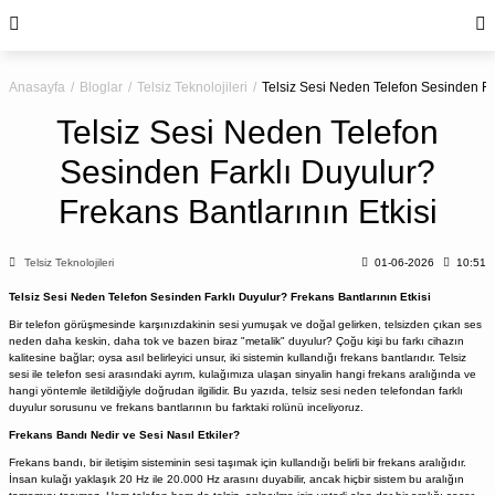
Anasayfa
Bloglar
Telsiz Teknolojileri
Telsiz Sesi Neden Telefon Sesinden Far
Telsiz Sesi Neden Telefon
Sesinden Farklı Duyulur?
Frekans Bantlarının Etkisi
Telsiz Teknolojileri
01-06-2026
10:51
Telsiz Sesi Neden Telefon Sesinden Farklı Duyulur? Frekans Bantlarının Etkisi
Bir telefon görüşmesinde karşınızdakinin sesi yumuşak ve doğal gelirken, telsizden çıkan ses
neden daha keskin, daha tok ve bazen biraz "metalik" duyulur? Çoğu kişi bu farkı cihazın
kalitesine bağlar; oysa asıl belirleyici unsur, iki sistemin kullandığı frekans bantlarıdır. Telsiz
sesi ile telefon sesi arasındaki ayrım, kulağımıza ulaşan sinyalin hangi frekans aralığında ve
hangi yöntemle iletildiğiyle doğrudan ilgilidir. Bu yazıda, telsiz sesi neden telefondan farklı
duyulur sorusunu ve frekans bantlarının bu farktaki rolünü inceliyoruz.
Frekans Bandı Nedir ve Sesi Nasıl Etkiler?
Frekans bandı, bir iletişim sisteminin sesi taşımak için kullandığı belirli bir frekans aralığıdır.
İnsan kulağı yaklaşık 20 Hz ile 20.000 Hz arasını duyabilir, ancak hiçbir sistem bu aralığın