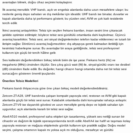
avantajları bilmek, doğru cihaz seçimini kolaylaştırır.
İlk avantaj menzildir. VHF bandı, açık ve engelsiz alanlarda daha uzun mesafelere ulaşır; bu
nedenle geniş depo sahaları ve dış mekânlar için idealdir. UHF bandı ise binalar, duvarlar ve
kapalı alanlarda daha iyi performans gösterir, bu yüzden otel, AVM ve çok katlı tesislerde
tercih edilir.
İkinci avantaj anlaşılırlıktır. Telsiz için seçilen frekans bantları, insan sesini öne çıkaracak
şekilde optimize edilmiştir; böylece telsiz sesi gürültülü ortamlarda dahi kaybolmaz. Üçüncü
avantaj kararlılıktır. Telsiz sesi, ani sinyal değişimlerinden telefon kadar etkilenmez ve tutarlı bir
iletişim sağlar. Dördüncü avantaj bağımsızlıktır; dış altyapıya gerek kalmadan iletildiği için
kesintisiz haberleşme sunar. Bu avantajlar bir araya geldiğinde, telsiz sesi profesyonel
kullanım için güçlü bir tercih hâline gelir.
Ses kalitesini değerlendirirken birkaç teknik birim de işe yarar. Frekans hertz (Hz) ve
megahertz (MHz) cinsinden ölçülür. Ses çıkış gücü watt (W) ile, sinyal-gürültü oranı ise desibel
(dB) cinsinden ifade edilir. Bu değerler, hangi cihazın hangi ortamda daha net bir telsiz sesi
sunacağını gösteren önemli ipuçlarıdır.
Önerilen Telsiz Modelleri
Frekans bandı ihtiyacınıza göre öne çıkan birkaç modeli değerlendirebilirsiniz.
Zetcom ZT-A28, UHF bandında çalışan kompakt yapısıyla otel, restoran ve AVM gibi kapalı
alanlarda güçlü bir telsiz sesi sunar. Kalabalık ortamlarda dahi konuşmalar rahatça anlaşılır.
Zetcom ZT-V9 ise dayanıklı gövdesi ve uzun menziliyle geniş depo ve lojistik sahaları için
uygundur; açık alanlarda kararlı bir telsiz sesi sağlar.
Abell A510 modeli, profesyonel saha ekipleri için tasarlanmış, yüksek ses netliği sunan bir
cihazdır ve dağıtım ile lojistik operasyonlarında tercih edilir. Abell A4 ise hafif ve taşıması kolay
yapısıyla restoran ve mağaza ekiplerinde günlük kullanım için pratiklik sağlar. Doğru model
seçimi, çalışma ortamının kapalı mı yoksa açık mı olduğuna, mesafeye ve gürültü