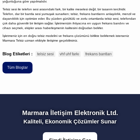
yoğunluğuna göre yapılmalıdır.
Telsiz sesi ile telefon sesi arasındaki fark, bir kalite meselesi değil, bir tasarım tercihidir.
Telefon, dar bir bantla sesi yumuşak sunarken; telsiz, frekans bantlarını anlaşılırlık, menzil ve
dayanıklılık için optimize eder. Bu yüzden gürültülü ve zorlu ortamlarda telsiz sesi, telefondan
çok daha güvenilir bir iletişim sağlar. İşletmenizin ihtiyacına en uygun frekans bandını ve
cihazı seçmek, ekipler arası haberleşmenin kalitesini doğrudan belirler.
İşletmeniz için en doğru telsiz modelini ve frekans çözümünü birlikte belirlemek isterseniz
Marmara Telsiz uzman ekibiyle iletişime geçebilirsiniz.
Blog Etiketleri :
telsiz sesi
vhf uhf farkı
frekans bantları
Tüm Bloglar
Marmara İletişim Elektronik Ltd.
Kaliteli, Ekonomik Çözümler Sunar