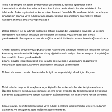
Telsiz haberleşme cihazları, profesyonel çalışmalarda, özellikle işletmeler, şehir
hastaneleri,fabrikalar, kurumlar ve kamu kuruluşları tarafından kullanılan telsizlerdir.
Bu
telsizlerde, frekans yönetimi ve kanal düzenlemeleri önemlidir. Bu nedenle, telsiz haberleşme
cihazlarının lisansa veya ruhsata tabi olması, frekans çakışmalarını önlemek ve iletişim
kalitesini artırmak amacıyla yapılmaktadır.
Dalgıç telsizleri ise su altında kullanılan iletişim araçlarıdır. Dalgıçların güvenliği ve iletişim
ihtiyaçlarını karşılamak amacıyla bu telsizlerin de lisansa veya ruhsata tabi olması
gerekmektedir.
Bu sayede su altında sağlıklı ve etkili bir iletişim kurulabilmesi sağlanmaktadır.
Amatör telsizler, bireysel veya gruplar arası haberleşme amacıyla kullanılan telsizlerdir.
Sınavı
kazanmış amatör telsizcilik belgesini almış eğitimli amatör radyoculardan oluşan bir topluluğun
lisans sahibi olması gerekmektedir.
Lisans, amatör telsizciliğin belirli etik kurallar çerçevesinde yapılmasını sağlamak ve
frekansların gereksiz kullanımını engellemek amacıyla verilmektedir.
Ruhsat alınması zorunlu olan telsizler ile ilgili daha geniş bilgi almak için tıklayınız.
Mobil telsizler, taşınabilir araçlarda veya kişisel kullanımlarda kullanılan iletişim araçlarıdır.
Özellikle ticari ve acil durum iletişiminde önemli bir rol oynarlar.
Bu telsizlerin belirli bir frekans
bandında çalışabilmesi ve iletişim kalitesinin sağlanabilmesi için lisans veya ruhsat gerektirir.
Sonuç olarak, belirli telsizlerin lisans veya ruhsat gerektirip gerektirmediği ülkelere, kullanım
alanlarına ve amaçlarına göre değişiklik göstermektedir.