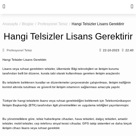
Anasayfa
Bloglar
Profesyonel Telsiz
Hangi Telsizler Lisans Gerektirir
Hangi Telsizler Lisans Gerektirir
Profesyonel Telsiz
22-10-2023
22:40
Hangi Telsizler Lisans Gerektirir;
Lisans veya ruhsat gerektiren telsizler, ülkemizde Bilgi teknolojileri ve iletişim kurumu
tarafından belli bir düzene, kurala tabi olarak kullanılması gereken iletişim araçlarıdır.
Bu telsizlerin belirlenen kurallar ve düzenlemeler çerçevesinde çalıştırılması, iletişim trafiğinin
kontrol altında tutulması ve güvenli bir iletişim ortamının sağlanması amacıyla yapılır.
Türkiye'de hangi telsizlerin lisans veya ruhsat gerektirdiğini belirlemek için Telekomünikasyon
İletişim Başkanlığı (BTK) tarafından ilgili yönetmelikler ve uygulama tebliğleri yayınlanmıştır.
Bu yönetmeliklere göre, telsiz haberleşme cihazları, hava telsizleri, dalgıç telsizleri, amatör
telsizler, mobil telsizler, cep telefonu sinyal kesici cihazlar, GPS takip sistemleri ve daha birçok
iletişim cihazı lisans veya ruhsat gerektirir.