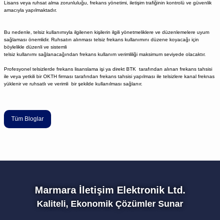
Lisans veya ruhsat alma zorunluluğu, frekans yönetimi, iletişim trafiğinin kontrolü ve güvenlik
amacıyla yapılmaktadır.
Bu nedenle, telsiz kullanımıyla ilgilenen kişilerin ilgili yönetmeliklere ve düzenlemelere uyum
sağlaması önemlidir. Ruhsatın alınması telsiz frekans kullanımını düzene koyacağı için
böylelikle düzenli ve sistemli
telsiz kullanımı sağlanacağından frekans kullanım verimliliği maksimum seviyede olacaktır.
Profesyonel telsizlerde frekans lisanslama işi ya direkt BTK tarafından alınan frekans tahsisi
ile veya yetkili bir OKTH firması tarafından frekans tahsisi yapılması ile telsizlere kanal freknas
yüklenir ve ruhsatlı ve verimli bir şekilde kullanılması sağlanır.
Tüm Bloglar
Marmara İletişim Elektronik Ltd.
Kaliteli, Ekonomik Çözümler Sunar