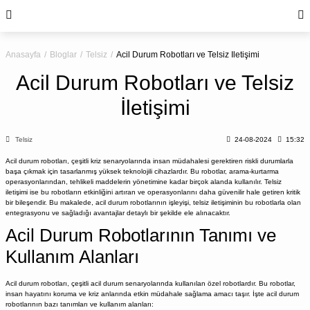
Anasayfa
Bloglar
Telsiz
Acil Durum Robotları ve Telsiz İletişimi
Acil Durum Robotları ve Telsiz
İletişimi
Telsiz
24-08-2024
15:32
Acil durum robotları, çeşitli kriz senaryolarında insan müdahalesi gerektiren riskli durumlarla
başa çıkmak için tasarlanmış yüksek teknolojili cihazlardır. Bu robotlar, arama-kurtarma
operasyonlarından, tehlikeli maddelerin yönetimine kadar birçok alanda kullanılır. Telsiz
iletişimi ise bu robotların etkinliğini artıran ve operasyonlarını daha güvenilir hale getiren kritik
bir bileşendir. Bu makalede, acil durum robotlarının işleyişi, telsiz iletişiminin bu robotlarla olan
entegrasyonu ve sağladığı avantajlar detaylı bir şekilde ele alınacaktır.
Acil Durum Robotlarının Tanımı ve
Kullanım Alanları
Acil durum robotları, çeşitli acil durum senaryolarında kullanılan özel robotlardır. Bu robotlar,
insan hayatını koruma ve kriz anlarında etkin müdahale sağlama amacı taşır. İşte acil durum
robotlarının bazı tanımları ve kullanım alanları: