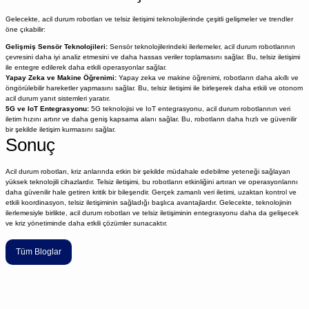
Gelecekte, acil durum robotları ve telsiz iletişimi teknolojilerinde çeşitli gelişmeler ve trendler
öne çıkabilir:
Gelişmiş Sensör Teknolojileri:
Sensör teknolojilerindeki ilerlemeler, acil durum robotlarının
çevresini daha iyi analiz etmesini ve daha hassas veriler toplamasını sağlar. Bu, telsiz iletişimi
ile entegre edilerek daha etkili operasyonlar sağlar.
Yapay Zeka ve Makine Öğrenimi:
Yapay zeka ve makine öğrenimi, robotların daha akıllı ve
öngörülebilir hareketler yapmasını sağlar. Bu, telsiz iletişimi ile birleşerek daha etkili ve otonom
acil durum yanıt sistemleri yaratır.
5G ve IoT Entegrasyonu:
5G teknolojisi ve IoT entegrasyonu, acil durum robotlarının veri
iletim hızını artırır ve daha geniş kapsama alanı sağlar. Bu, robotların daha hızlı ve güvenilir
bir şekilde iletişim kurmasını sağlar.
Sonuç
Acil durum robotları, kriz anlarında etkin bir şekilde müdahale edebilme yeteneği sağlayan
yüksek teknolojili cihazlardır. Telsiz iletişimi, bu robotların etkinliğini artıran ve operasyonlarını
daha güvenilir hale getiren kritik bir bileşendir. Gerçek zamanlı veri iletimi, uzaktan kontrol ve
etkili koordinasyon, telsiz iletişiminin sağladığı başlıca avantajlardır. Gelecekte, teknolojinin
ilerlemesiyle birlikte, acil durum robotları ve telsiz iletişiminin entegrasyonu daha da gelişecek
ve kriz yönetiminde daha etkili çözümler sunacaktır.
Tüm Bloglar