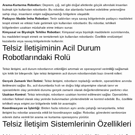
Arama-Kurtarma Robotları:
Deprem, çığ, sel gibi doğal afetlerde göçük altındaki insanları
bulmak için kullanılan robotlardır. Bu robotlar, dar alanlarda hareket edebilme yeteneğine
sahip olup, insanların erişim sağlayamadığı bölgelere ulaşabilir.
Patlayıcı Madde İmha Robotları:
Terör saldırıları veya savaş bölgelerinde patlayıcı maddeleri
tespit etmek ve etkisiz hale getirmek için kullanılan robotlardır. Bu robotlar, tehlikeli
bölgelerden uzaktan müdahale etme imkanı sunar.
Kimyasal ve Biyolojik Tehlike Robotları:
Kimyasal veya biyolojik maddelerin sızıntılarında,
bu maddeleri tespit etmek ve temizlemek için kullanılan robotlardır. Özellikle endüstriyel
kazalarda veya savaş bölgelerinde kullanılır.
Telsiz İletişiminin Acil Durum
Robotlarındaki Rolü
Telsiz iletişimi, acil durum robotlarının etkinliğini artırmak ve operasyonel verimliliği sağlamak
için kritik bir bileşendir. İşte telsiz iletişiminin acil durum robotlarındaki bazı önemli rolleri:
Gerçek Zamanlı Veri İletimi:
Telsiz iletişimi, robotların topladığı verilerin, operatörlere anında
iletilmesini sağlar. Bu, acil durumlarda hızlı ve doğru bilgi alışverişine olanak tanır ve
operatörlerin olay yerindeki durumu gerçek zamanlı olarak değerlendirmesine yardımcı olur.
Uzaktan Kontrol:
Telsiz teknolojisi, robotların uzaktan kontrol edilmesini sağlar. Operatörler,
robotları fiziksel olarak olay yerinde bulunmadan yönlendirebilir ve kontrol edebilir. Bu, özellikle
tehlikeli veya erişimi zor bölgelerde kritik bir avantajdır.
Koordinasyon ve İşbirliği:
Birden fazla robotun aynı anda çalıştığı senaryolarda, telsiz
iletişimi bu robotlar arasında etkili bir koordinasyon sağlar. Robotlar, görevlerini senkronize
ederek daha verimli bir arama ve kurtarma operasyonu yürütür.
Telsiz İletişim Sistemlerinin Özellikleri