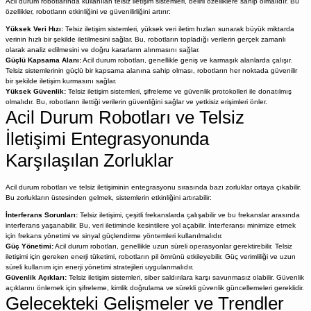
Acil durum robotlarında kullanılan telsiz iletişim sistemleri, belirli özelliklere sahip olmalıdır. Bu
özellikler, robotların etkinliğini ve güvenilirliğini artırır:
Yüksek Veri Hızı:
Telsiz iletişim sistemleri, yüksek veri iletim hızları sunarak büyük miktarda
verinin hızlı bir şekilde iletilmesini sağlar. Bu, robotların topladığı verilerin gerçek zamanlı
olarak analiz edilmesini ve doğru kararların alınmasını sağlar.
Güçlü Kapsama Alanı:
Acil durum robotları, genellikle geniş ve karmaşık alanlarda çalışır.
Telsiz sistemlerinin güçlü bir kapsama alanına sahip olması, robotların her noktada güvenilir
bir şekilde iletişim kurmasını sağlar.
Yüksek Güvenlik:
Telsiz iletişim sistemleri, şifreleme ve güvenlik protokolleri ile donatılmış
olmalıdır. Bu, robotların ilettiği verilerin güvenliğini sağlar ve yetkisiz erişimleri önler.
Acil Durum Robotları ve Telsiz
İletişimi Entegrasyonunda
Karşılaşılan Zorluklar
Acil durum robotları ve telsiz iletişiminin entegrasyonu sırasında bazı zorluklar ortaya çıkabilir.
Bu zorlukların üstesinden gelmek, sistemlerin etkinliğini artırabilir:
İnterferans Sorunları:
Telsiz iletişimi, çeşitli frekanslarda çalışabilir ve bu frekanslar arasında
interferans yaşanabilir. Bu, veri iletiminde kesintilere yol açabilir. İnterferansı minimize etmek
için frekans yönetimi ve sinyal güçlendirme yöntemleri kullanılmalıdır.
Güç Yönetimi:
Acil durum robotları, genellikle uzun süreli operasyonlar gerektirebilir. Telsiz
iletişimi için gereken enerji tüketimi, robotların pil ömrünü etkileyebilir. Güç verimliliği ve uzun
süreli kullanım için enerji yönetimi stratejileri uygulanmalıdır.
Güvenlik Açıkları:
Telsiz iletişim sistemleri, siber saldırılara karşı savunmasız olabilir. Güvenlik
açıklarını önlemek için şifreleme, kimlik doğrulama ve sürekli güvenlik güncellemeleri gereklidir.
Gelecekteki Gelişmeler ve Trendler