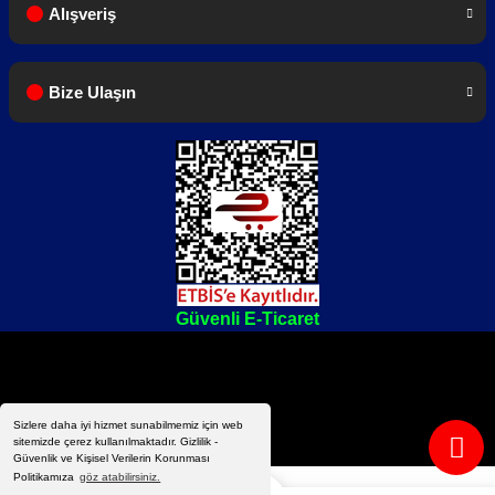
Alışveriş
Bize Ulaşın
Güvenli E-Ticaret
Sizlere daha iyi hizmet sunabilmemiz için web
sitemizde çerez kullanılmaktadır. Gizlilik -
Güvenlik ve Kişisel Verilerin Korunması
Politikamıza
göz atabilirsiniz.